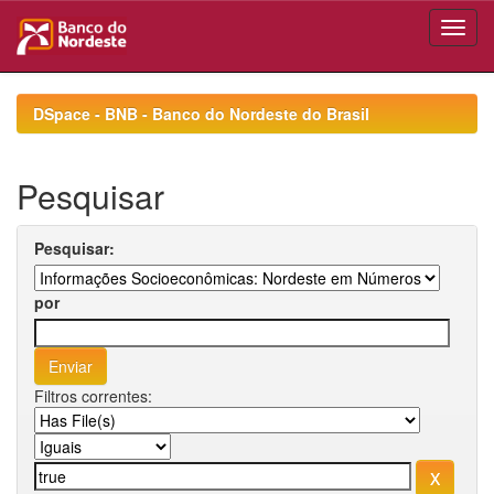
Skip
navigation
DSpace - BNB - Banco do Nordeste do Brasil
Pesquisar
Pesquisar:
por
Filtros correntes: