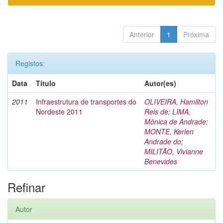
Anterior
1
Próxima
Registos:
Data
Título
Autor(es)
2011
Infraestrutura de transportes do
OLIVEIRA, Hamilton
Nordeste 2011
Reis de
;
LIMA,
Mônica de Andrade
;
MONTE, Kerlen
Andrade do
;
MILITÃO, Vivianne
Benevides
Refinar
Autor