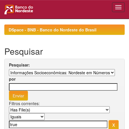
Skip
navigation
DSpace - BNB - Banco do Nordeste do Brasil
Pesquisar
Pesquisar:
por
Filtros correntes: