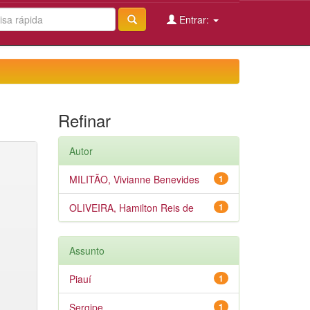
Entrar:
Refinar
Autor
MILITÃO, Vivianne Benevides
1
OLIVEIRA, Hamilton Reis de
1
Assunto
Piauí
1
Sergipe
1