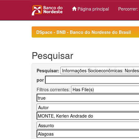
Página principal
Percorrer
Skip
navigation
DSpace - BNB - Banco do Nordeste do Brasil
Pesquisar
Pesquisar:
por
Filtros correntes: