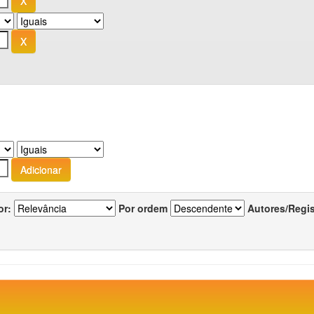
or:
Por ordem
Autores/Regi