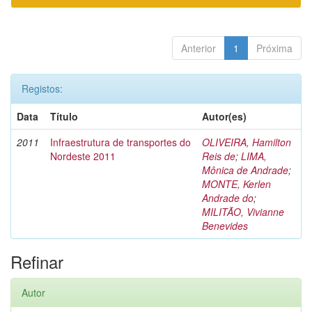
Anterior
1
Próxima
Registos:
Data
Título
Autor(es)
2011
Infraestrutura de transportes do
OLIVEIRA, Hamilton
Nordeste 2011
Reis de
;
LIMA,
Mônica de Andrade
;
MONTE, Kerlen
Andrade do
;
MILITÃO, Vivianne
Benevides
Refinar
Autor