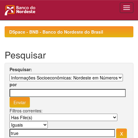
Skip
navigation
DSpace - BNB - Banco do Nordeste do Brasil
Pesquisar
Pesquisar:
por
Filtros correntes: