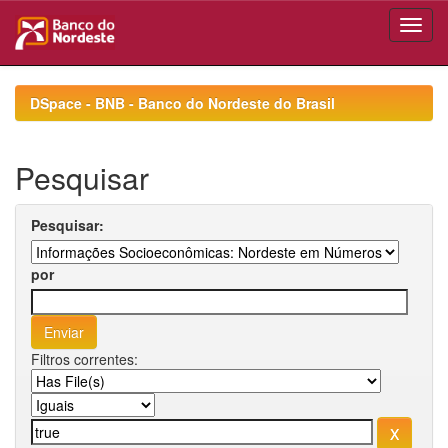
Skip
navigation
DSpace - BNB - Banco do Nordeste do Brasil
Pesquisar
Pesquisar:
por
Filtros correntes: