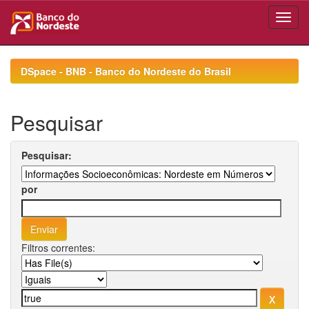
Skip
navigation
DSpace - BNB - Banco do Nordeste do Brasil
Pesquisar
Pesquisar:
por
Filtros correntes: