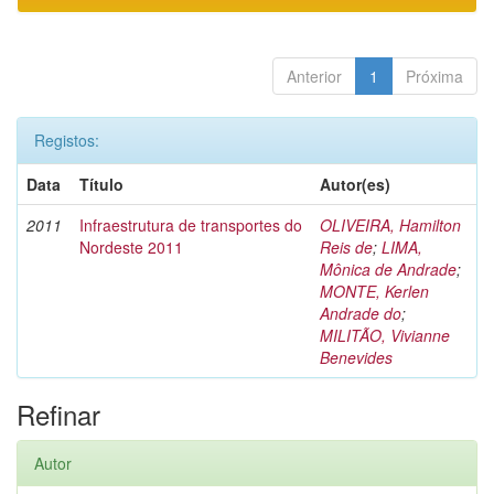
Anterior
1
Próxima
Registos:
Data
Título
Autor(es)
2011
Infraestrutura de transportes do
OLIVEIRA, Hamilton
Nordeste 2011
Reis de
;
LIMA,
Mônica de Andrade
;
MONTE, Kerlen
Andrade do
;
MILITÃO, Vivianne
Benevides
Refinar
Autor