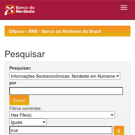
Skip
navigation
DSpace - BNB - Banco do Nordeste do Brasil
Pesquisar
Pesquisar:
por
Filtros correntes: