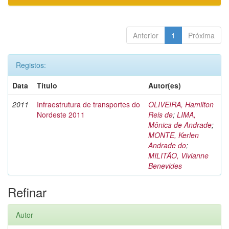
Anterior
1
Próxima
Registos:
Data
Título
Autor(es)
2011
Infraestrutura de transportes do
OLIVEIRA, Hamilton
Nordeste 2011
Reis de
;
LIMA,
Mônica de Andrade
;
MONTE, Kerlen
Andrade do
;
MILITÃO, Vivianne
Benevides
Refinar
Autor