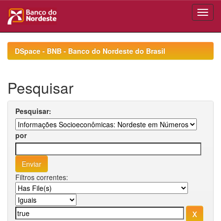
Skip
navigation
DSpace - BNB - Banco do Nordeste do Brasil
Pesquisar
Pesquisar:
por
Filtros correntes: