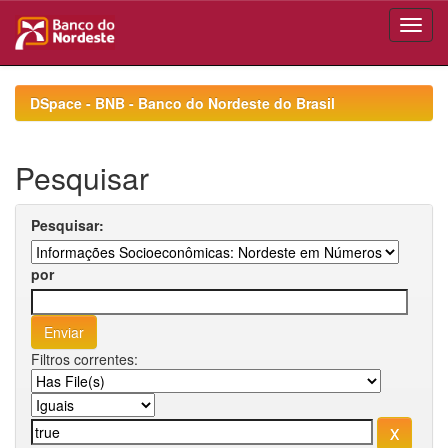
Skip
navigation
DSpace - BNB - Banco do Nordeste do Brasil
Pesquisar
Pesquisar:
por
Filtros correntes: