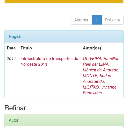
Anterior
1
Próxima
Registos:
Data
Título
Autor(es)
2011
Infraestrutura de transportes do
OLIVEIRA, Hamilton
Nordeste 2011
Reis de
;
LIMA,
Mônica de Andrade
;
MONTE, Kerlen
Andrade do
;
MILITÃO, Vivianne
Benevides
Refinar
Autor