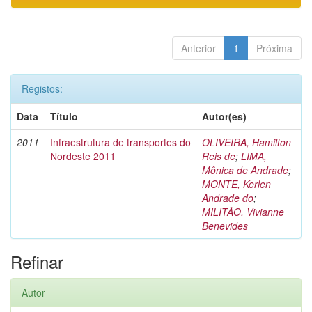
Anterior
1
Próxima
Registos:
Data
Título
Autor(es)
2011
Infraestrutura de transportes do
OLIVEIRA, Hamilton
Nordeste 2011
Reis de
;
LIMA,
Mônica de Andrade
;
MONTE, Kerlen
Andrade do
;
MILITÃO, Vivianne
Benevides
Refinar
Autor