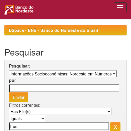
Skip
navigation
DSpace - BNB - Banco do Nordeste do Brasil
Pesquisar
Pesquisar:
por
Filtros correntes: