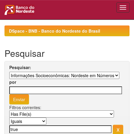
Skip
navigation
DSpace - BNB - Banco do Nordeste do Brasil
Pesquisar
Pesquisar:
por
Filtros correntes: