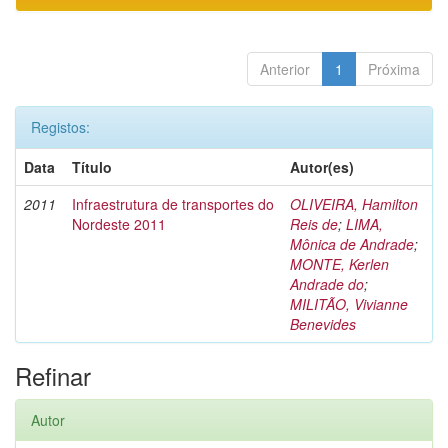
Anterior
1
Próxima
Registos:
Data
Título
Autor(es)
2011
Infraestrutura de transportes do
OLIVEIRA, Hamilton
Nordeste 2011
Reis de
;
LIMA,
Mônica de Andrade
;
MONTE, Kerlen
Andrade do
;
MILITÃO, Vivianne
Benevides
Refinar
Autor