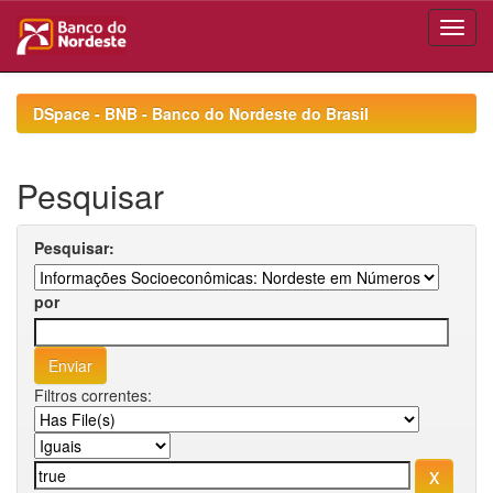
Skip
navigation
DSpace - BNB - Banco do Nordeste do Brasil
Pesquisar
Pesquisar:
por
Filtros correntes: