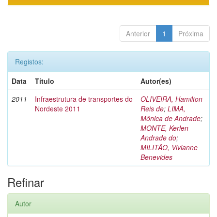
Anterior
1
Próxima
Registos:
Data
Título
Autor(es)
2011
Infraestrutura de transportes do
OLIVEIRA, Hamilton
Nordeste 2011
Reis de
;
LIMA,
Mônica de Andrade
;
MONTE, Kerlen
Andrade do
;
MILITÃO, Vivianne
Benevides
Refinar
Autor