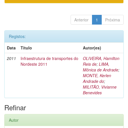
Anterior
1
Próxima
Registos:
Data
Título
Autor(es)
2011
Infraestrutura de transportes do
OLIVEIRA, Hamilton
Nordeste 2011
Reis de
;
LIMA,
Mônica de Andrade
;
MONTE, Kerlen
Andrade do
;
MILITÃO, Vivianne
Benevides
Refinar
Autor