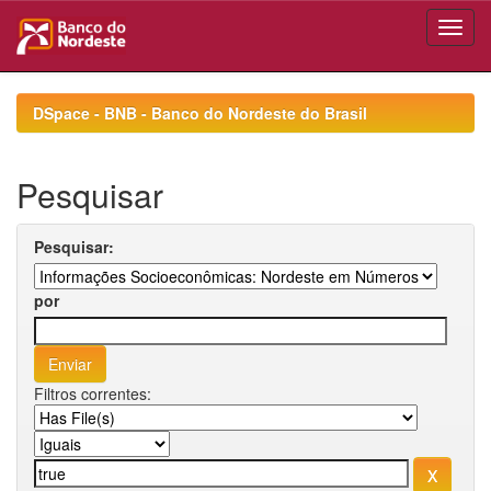
Skip
navigation
DSpace - BNB - Banco do Nordeste do Brasil
Pesquisar
Pesquisar:
por
Filtros correntes: