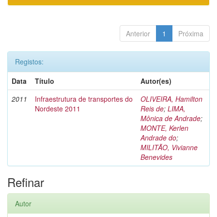
Anterior
1
Próxima
Registos:
Data
Título
Autor(es)
2011
Infraestrutura de transportes do
OLIVEIRA, Hamilton
Nordeste 2011
Reis de
;
LIMA,
Mônica de Andrade
;
MONTE, Kerlen
Andrade do
;
MILITÃO, Vivianne
Benevides
Refinar
Autor