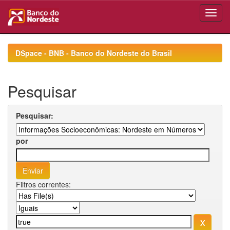
Skip
navigation
DSpace - BNB - Banco do Nordeste do Brasil
Pesquisar
Pesquisar:
por
Filtros correntes: