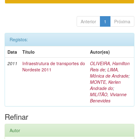
Anterior
1
Próxima
Registos:
Data
Título
Autor(es)
2011
Infraestrutura de transportes do
OLIVEIRA, Hamilton
Nordeste 2011
Reis de
;
LIMA,
Mônica de Andrade
;
MONTE, Kerlen
Andrade do
;
MILITÃO, Vivianne
Benevides
Refinar
Autor