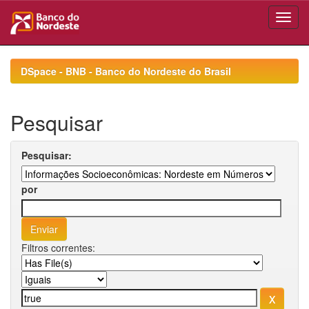
Skip
navigation
DSpace - BNB - Banco do Nordeste do Brasil
Pesquisar
Pesquisar:
por
Filtros correntes: