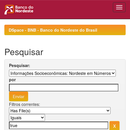
Skip
navigation
DSpace - BNB - Banco do Nordeste do Brasil
Pesquisar
Pesquisar:
por
Filtros correntes: