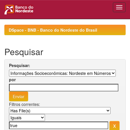
Skip
navigation
DSpace - BNB - Banco do Nordeste do Brasil
Pesquisar
Pesquisar:
por
Filtros correntes: