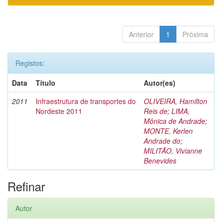
Anterior
1
Próxima
Registos:
Data
Título
Autor(es)
2011
Infraestrutura de transportes do
OLIVEIRA, Hamilton
Nordeste 2011
Reis de
;
LIMA,
Mônica de Andrade
;
MONTE, Kerlen
Andrade do
;
MILITÃO, Vivianne
Benevides
Refinar
Autor