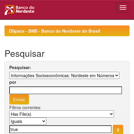
Skip
navigation
DSpace - BNB - Banco do Nordeste do Brasil
Pesquisar
Pesquisar:
por
Filtros correntes: