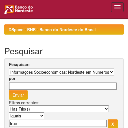
Skip
navigation
DSpace - BNB - Banco do Nordeste do Brasil
Pesquisar
Pesquisar:
por
Filtros correntes: