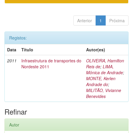
Anterior
1
Próxima
Registos:
Data
Título
Autor(es)
2011
Infraestrutura de transportes do
OLIVEIRA, Hamilton
Nordeste 2011
Reis de
;
LIMA,
Mônica de Andrade
;
MONTE, Kerlen
Andrade do
;
MILITÃO, Vivianne
Benevides
Refinar
Autor