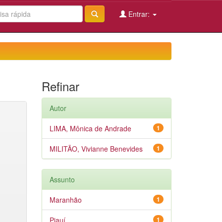
Entrar:
Refinar
Autor
LIMA, Mônica de Andrade
1
MILITÃO, Vivianne Benevides
1
Assunto
Maranhão
1
Piauí
1