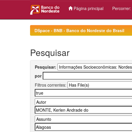
Página principal
Percorrer
Skip
navigation
DSpace - BNB - Banco do Nordeste do Brasil
Pesquisar
Pesquisar:
por
Filtros correntes: