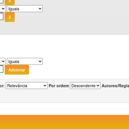
or:
Por ordem
Autores/Regi