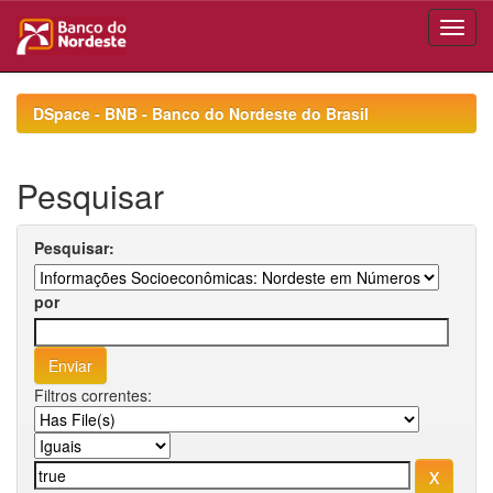
Skip
navigation
DSpace - BNB - Banco do Nordeste do Brasil
Pesquisar
Pesquisar:
por
Filtros correntes: