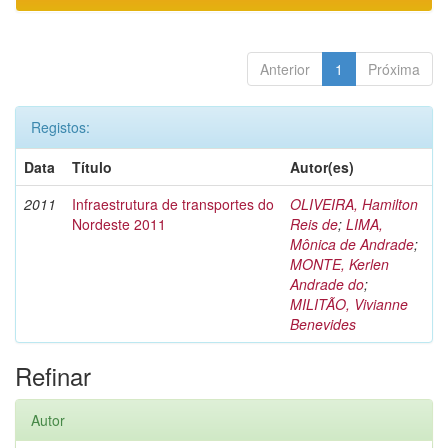
Anterior
1
Próxima
Registos:
Data
Título
Autor(es)
2011
Infraestrutura de transportes do
OLIVEIRA, Hamilton
Nordeste 2011
Reis de
;
LIMA,
Mônica de Andrade
;
MONTE, Kerlen
Andrade do
;
MILITÃO, Vivianne
Benevides
Refinar
Autor