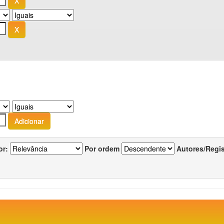
or:
Por ordem
Autores/Regi