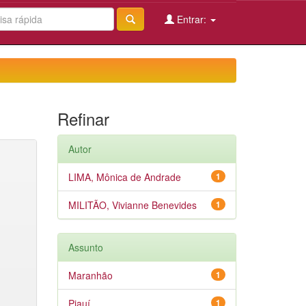
Entrar:
Refinar
Autor
LIMA, Mônica de Andrade
1
MILITÃO, Vivianne Benevides
1
Assunto
Maranhão
1
Piauí
1