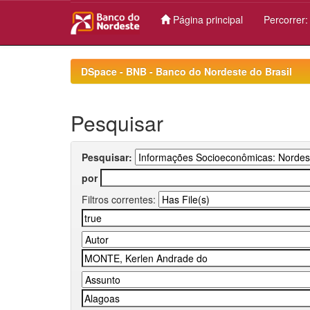
Página principal
Percorrer
Skip
navigation
DSpace - BNB - Banco do Nordeste do Brasil
Pesquisar
Pesquisar:
por
Filtros correntes: