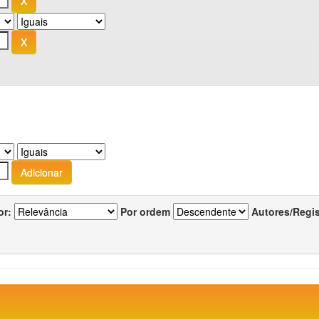
or:
Por ordem
Autores/Regi