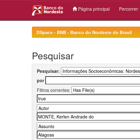
Página principal
Percorrer
Skip
navigation
DSpace - BNB - Banco do Nordeste do Brasil
Pesquisar
Pesquisar:
por
Filtros correntes: