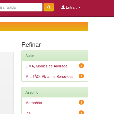
Entrar:
Refinar
Autor
LIMA, Mônica de Andrade
1
MILITÃO, Vivianne Benevides
1
Assunto
Maranhão
1
Piauí
1