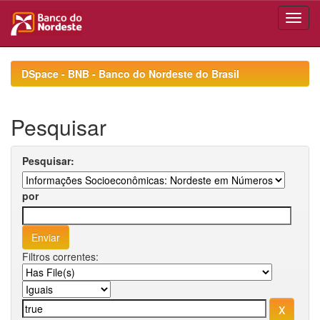
Skip
navigation
DSpace - BNB - Banco do Nordeste do Brasil
Pesquisar
Pesquisar:
por
Filtros correntes: