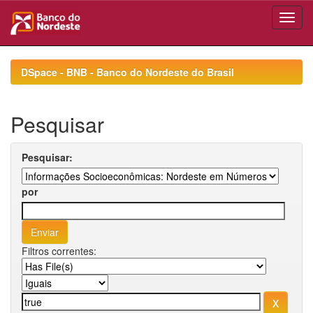
Skip
navigation
DSpace - BNB - Banco do Nordeste do Brasil
Pesquisar
Pesquisar:
por
Filtros correntes: