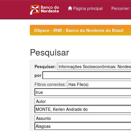
Página principal
Percorrer
Skip
navigation
DSpace - BNB - Banco do Nordeste do Brasil
Pesquisar
Pesquisar:
por
Filtros correntes: