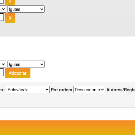
or:
Por ordem
Autores/Regi