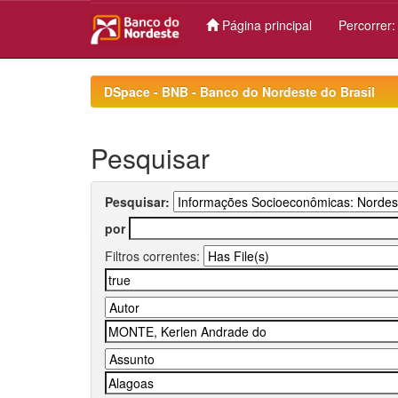
Página principal
Percorrer
Skip
navigation
DSpace - BNB - Banco do Nordeste do Brasil
Pesquisar
Pesquisar:
por
Filtros correntes: