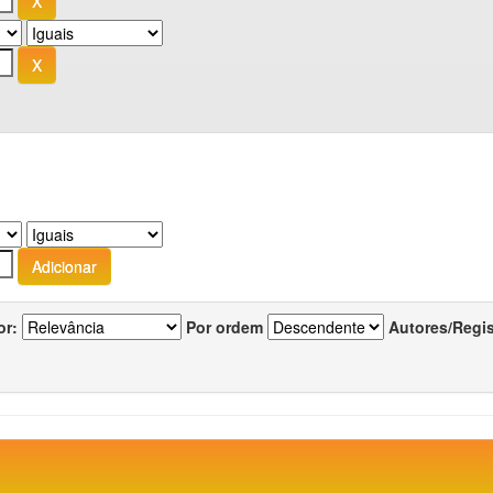
or:
Por ordem
Autores/Regi