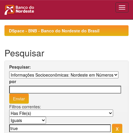
Skip
navigation
DSpace - BNB - Banco do Nordeste do Brasil
Pesquisar
Pesquisar:
por
Filtros correntes: