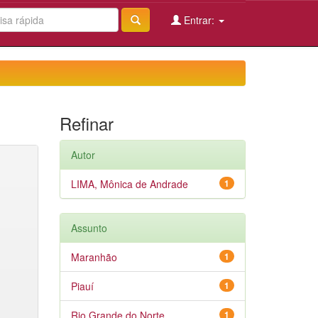
Entrar:
Refinar
Autor
LIMA, Mônica de Andrade
1
Assunto
Maranhão
1
Piauí
1
Rio Grande do Norte
1