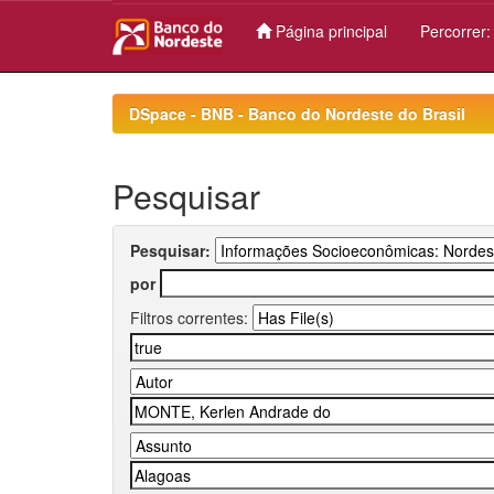
Página principal
Percorrer
Skip
navigation
DSpace - BNB - Banco do Nordeste do Brasil
Pesquisar
Pesquisar:
por
Filtros correntes: