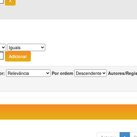
or:
Por ordem
Autores/Regi