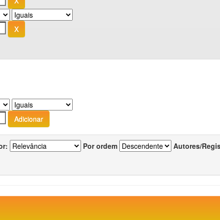
or:
Por ordem
Autores/Regi