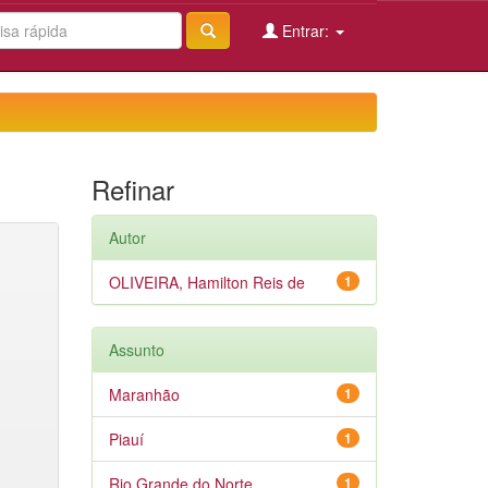
Entrar:
Refinar
Autor
OLIVEIRA, Hamilton Reis de
1
Assunto
Maranhão
1
Piauí
1
Rio Grande do Norte
1