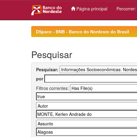
Página principal
Percorrer
Skip
navigation
DSpace - BNB - Banco do Nordeste do Brasil
Pesquisar
Pesquisar:
por
Filtros correntes: