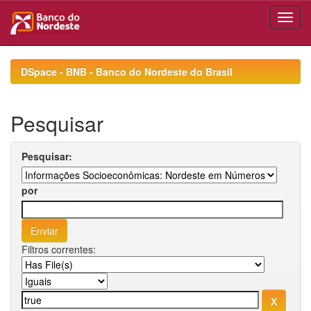
Skip
navigation
DSpace - BNB - Banco do Nordeste do Brasil
Pesquisar
Pesquisar:
por
Filtros correntes: