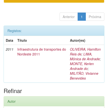
Anterior
1
Próxima
Registos:
Data
Título
Autor(es)
2011
Infraestrutura de transportes do
OLIVEIRA, Hamilton
Nordeste 2011
Reis de
;
LIMA,
Mônica de Andrade
;
MONTE, Kerlen
Andrade do
;
MILITÃO, Vivianne
Benevides
Refinar
Autor