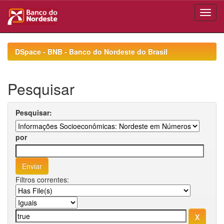
Skip
navigation
DSpace - BNB - Banco do Nordeste do Brasil
Pesquisar
Pesquisar:
por
Filtros correntes: