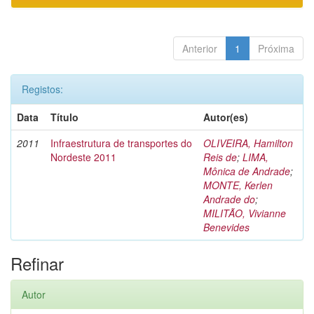
Anterior
1
Próxima
Registos:
Data
Título
Autor(es)
2011
Infraestrutura de transportes do
OLIVEIRA, Hamilton
Nordeste 2011
Reis de
;
LIMA,
Mônica de Andrade
;
MONTE, Kerlen
Andrade do
;
MILITÃO, Vivianne
Benevides
Refinar
Autor