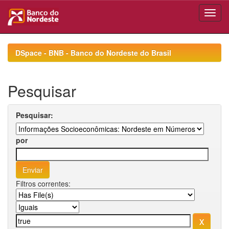
Skip
navigation
DSpace - BNB - Banco do Nordeste do Brasil
Pesquisar
Pesquisar:
por
Filtros correntes: