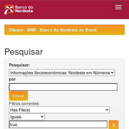
Skip
navigation
DSpace - BNB - Banco do Nordeste do Brasil
Pesquisar
Pesquisar:
por
Filtros correntes: