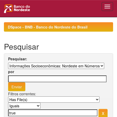
Skip
navigation
DSpace - BNB - Banco do Nordeste do Brasil
Pesquisar
Pesquisar:
por
Filtros correntes: