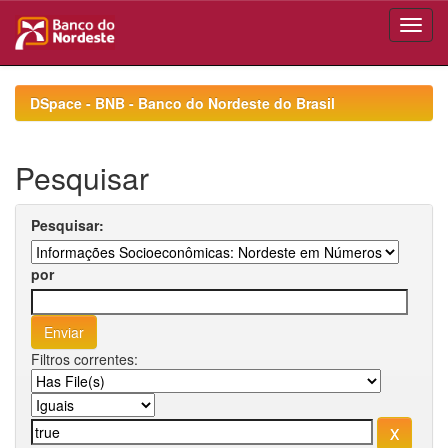
Skip
navigation
DSpace - BNB - Banco do Nordeste do Brasil
Pesquisar
Pesquisar:
por
Filtros correntes: