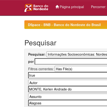
Página principal
Percorrer
Skip
navigation
DSpace - BNB - Banco do Nordeste do Brasil
Pesquisar
Pesquisar:
por
Filtros correntes: