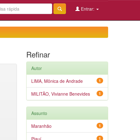
Entrar:
Refinar
Autor
LIMA, Mônica de Andrade
1
MILITÃO, Vivianne Benevides
1
Assunto
Maranhão
1
Piauí
1