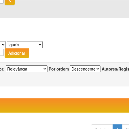
or:
Por ordem
Autores/Regi