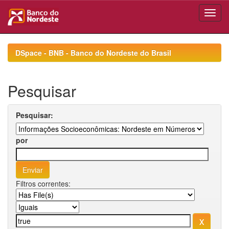
Skip
navigation
DSpace - BNB - Banco do Nordeste do Brasil
Pesquisar
Pesquisar:
por
Filtros correntes: