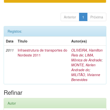
Anterior
1
Próxima
Registos:
Data
Título
Autor(es)
2011
Infraestrutura de transportes do
OLIVEIRA, Hamilton
Nordeste 2011
Reis de
;
LIMA,
Mônica de Andrade
;
MONTE, Kerlen
Andrade do
;
MILITÃO, Vivianne
Benevides
Refinar
Autor