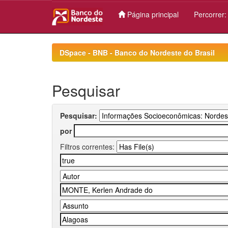
Página principal
Percorrer
Skip
navigation
DSpace - BNB - Banco do Nordeste do Brasil
Pesquisar
Pesquisar:
por
Filtros correntes: