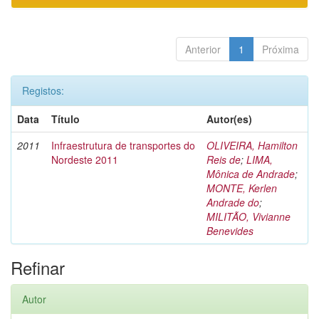
Anterior
1
Próxima
Registos:
Data
Título
Autor(es)
2011
Infraestrutura de transportes do
OLIVEIRA, Hamilton
Nordeste 2011
Reis de
;
LIMA,
Mônica de Andrade
;
MONTE, Kerlen
Andrade do
;
MILITÃO, Vivianne
Benevides
Refinar
Autor