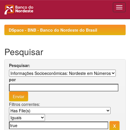
Skip
navigation
DSpace - BNB - Banco do Nordeste do Brasil
Pesquisar
Pesquisar:
por
Filtros correntes: