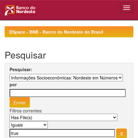
Skip
navigation
DSpace - BNB - Banco do Nordeste do Brasil
Pesquisar
Pesquisar:
por
Filtros correntes: