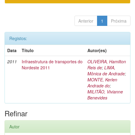
Anterior
1
Próxima
Registos:
Data
Título
Autor(es)
2011
Infraestrutura de transportes do
OLIVEIRA, Hamilton
Nordeste 2011
Reis de
;
LIMA,
Mônica de Andrade
;
MONTE, Kerlen
Andrade do
;
MILITÃO, Vivianne
Benevides
Refinar
Autor