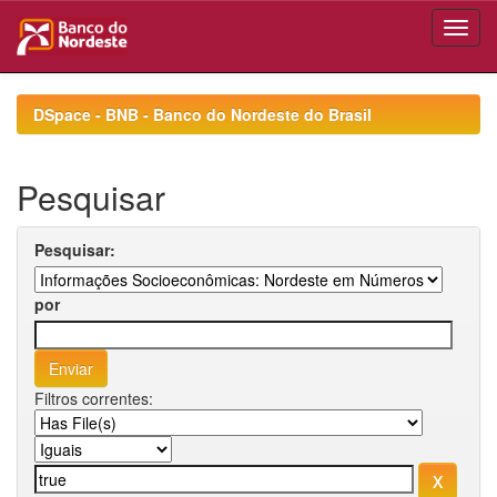
Skip
navigation
DSpace - BNB - Banco do Nordeste do Brasil
Pesquisar
Pesquisar:
por
Filtros correntes: