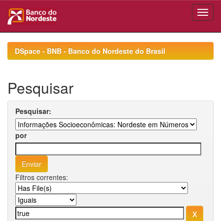
Skip
navigation
DSpace - BNB - Banco do Nordeste do Brasil
Pesquisar
Pesquisar:
por
Filtros correntes: