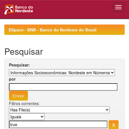
Skip
navigation
DSpace - BNB - Banco do Nordeste do Brasil
Pesquisar
Pesquisar:
por
Filtros correntes: