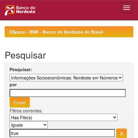
Skip
navigation
DSpace - BNB - Banco do Nordeste do Brasil
Pesquisar
Pesquisar:
por
Filtros correntes: