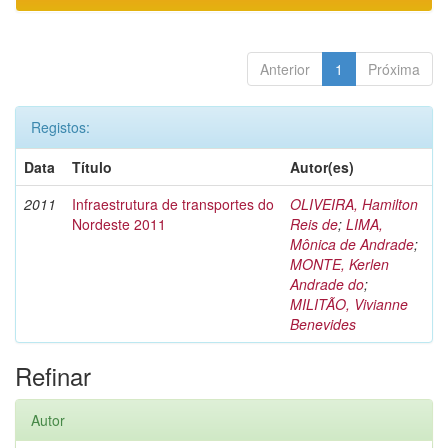
Anterior
1
Próxima
Registos:
Data
Título
Autor(es)
2011
Infraestrutura de transportes do
OLIVEIRA, Hamilton
Nordeste 2011
Reis de
;
LIMA,
Mônica de Andrade
;
MONTE, Kerlen
Andrade do
;
MILITÃO, Vivianne
Benevides
Refinar
Autor