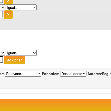
or:
Por ordem
Autores/Regi