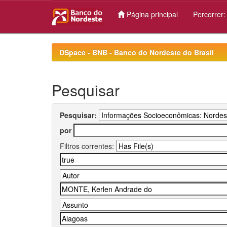
Página principal
Percorrer
Skip
navigation
DSpace - BNB - Banco do Nordeste do Brasil
Pesquisar
Pesquisar:
por
Filtros correntes: