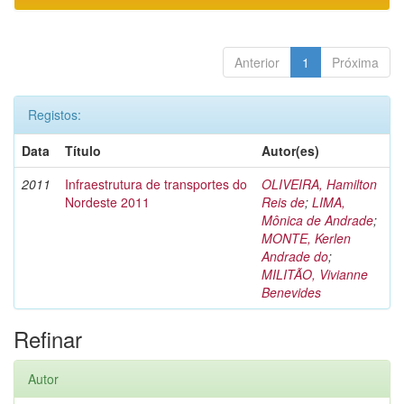
Anterior
1
Próxima
Registos:
Data
Título
Autor(es)
2011
Infraestrutura de transportes do
OLIVEIRA, Hamilton
Nordeste 2011
Reis de
;
LIMA,
Mônica de Andrade
;
MONTE, Kerlen
Andrade do
;
MILITÃO, Vivianne
Benevides
Refinar
Autor