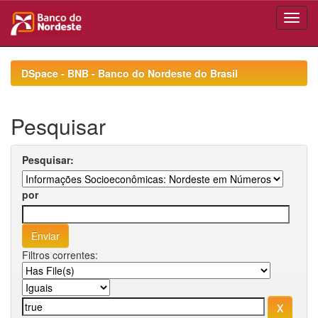
Skip
navigation
DSpace - BNB - Banco do Nordeste do Brasil
Pesquisar
Pesquisar:
por
Filtros correntes: