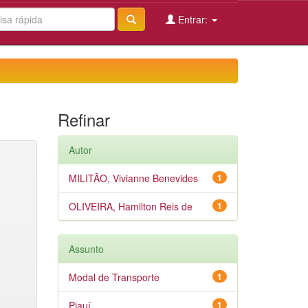
Entrar:
Refinar
Autor
MILITÃO, Vivianne Benevides
1
OLIVEIRA, Hamilton Reis de
1
Assunto
Modal de Transporte
1
Piauí
1