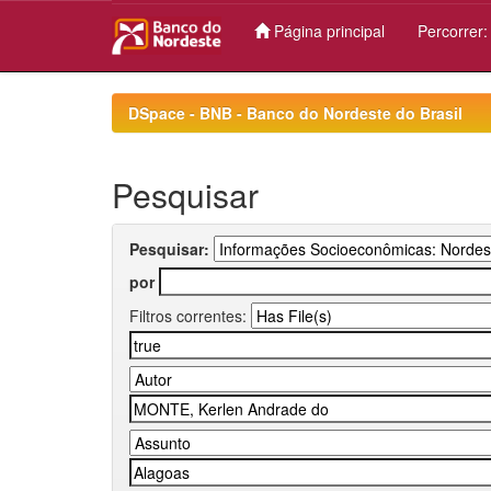
Página principal
Percorrer
Skip
navigation
DSpace - BNB - Banco do Nordeste do Brasil
Pesquisar
Pesquisar:
por
Filtros correntes: