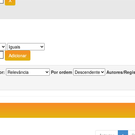
or:
Por ordem
Autores/Regi