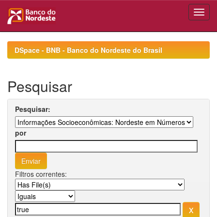
Skip
navigation
DSpace - BNB - Banco do Nordeste do Brasil
Pesquisar
Pesquisar:
por
Filtros correntes: