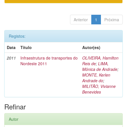
Anterior
1
Próxima
Registos:
Data
Título
Autor(es)
2011
Infraestrutura de transportes do
OLIVEIRA, Hamilton
Nordeste 2011
Reis de
;
LIMA,
Mônica de Andrade
;
MONTE, Kerlen
Andrade do
;
MILITÃO, Vivianne
Benevides
Refinar
Autor