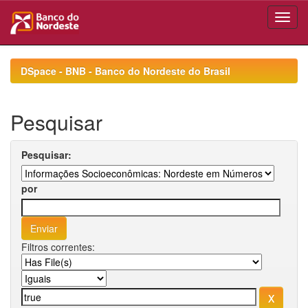
Skip
navigation
DSpace - BNB - Banco do Nordeste do Brasil
Pesquisar
Pesquisar:
por
Filtros correntes: